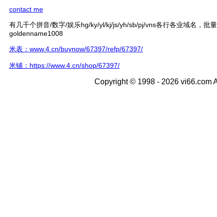
contact me
有几千个拼音/数字/娱乐hg/ky/yl/kj/js/yh/sb/pj/vns各行各业域名，
goldenname1008
米表：www.4.cn/buynow/67397/refp/67397/
米铺：https://www.4.cn/shop/67397/
Copyright © 1998 - 2026 vi66.com A